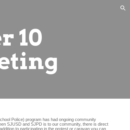
ion
 10 
eting
School Police) program has had ongoing community 
een SJUSD and SJPD is to our community, there is direct 
dition to participating in the protest or caravan you can 