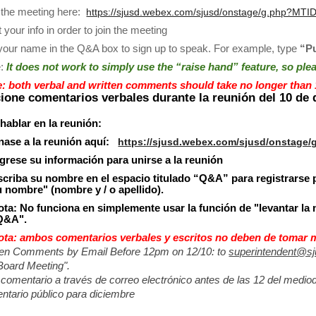
 the meeting here: 
https://sjusd.webex.com/sjusd/onstage/g.php?M
t your info in order to join the meeting
your name in the Q&A box to sign up to speak. For example, type 
“Pu
:
It does not work to simply use the “raise hand” feature, so ple
: both verbal and written comments should take no longer than 
ione comentarios verbales durante la reunión del 10 de d
hablar en la reunión:
nase a la reunión aquí: 
https://sjusd.webex.com/sjusd/onstag
ngrese su información para unirse a la reunión
scriba su nombre en el espacio titulado “Q&A” para registrarse p
u nombre" (nombre y / o apellido). 
ota: No funciona en simplemente usar la función de "levantar la 
Q&A".
ota: ambos comentarios verbales y escritos no deben de tomar ma
ten Comments by Email Before 12pm on 12/10: to 
superintendent@sj
oard Meeting".
 comentario a través de correo electrónico antes de las 12 del mediod
tario público para diciembre 