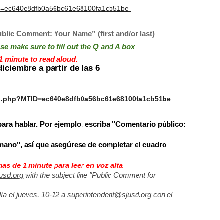
TID=ec640e8dfb0a56bc61e68100fa1cb51be
blic Comment: Your Name” (first and/or last) 
ase make sure to fill out the Q and A box
1 minute to read aloud.
iciembre a partir de las 6 
e/g.php?MTID=ec640e8dfb0a56bc61e68100fa1cb51be
ara hablar. Por ejemplo, escriba "Comentario público: 
mano", así que asegúrese de completar el cuadro 
s de 1 minute para leer en voz alta
usd.org
 with the subject line "Public Comment for 
ía el jueves, 10-12 a 
superintendent@sjusd.org
 con el 