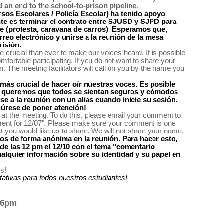
 an end to the school-to-prison pipeline
.
sos Escolares / Policía Escolar) ha tenido apoyo 
te es terminar el contrato entre SJUSD y SJPD para 
 (protesta, caravana de carros). Esperamos que, 
reo electrónico y unirse a la reunión de la mesa 
risión.
crucial than ever to make our voices heard. It is possible 
fortable participating. If you do not want to share your 
 The meeting facilitators will call on you by the name you 
s crucial de hacer oír nuestras voces. Es posible 
, y queremos que todos se sientan seguros y cómodos 
e a la reunión con un alias cuando inicie su sesión. 
egúrese de poner atención!
You can also share your comment with us ahead of time and we will read it anonymously at the meeting. To do this, please email your comment to 
ent for 12/07". Please make sure your comment is one 
minute long, and include any information about your identity and role in the community that you would like us to share. We will not share your name. 
s de forma anónima en la reunión. Para hacer esto, 
de las 12 pm el 12/10 con el tema "comentario 
lquier información sobre su identidad y su papel en 
ts!
ativas para todos nuestros estudiantes!
t 6pm