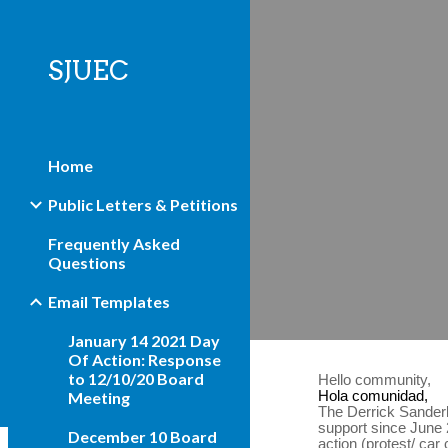
Sk
SJUEC
Home
Public Letters & Petitions
Frequently Asked
Questions
Email Templates
January 14 2021 Day
Of Action: Response
to 12/10/20 Board
Hello community, 
Meeting
Hola comunidad,
The Derrick Sander
support since June 
December 10 Board
action (protest/ car