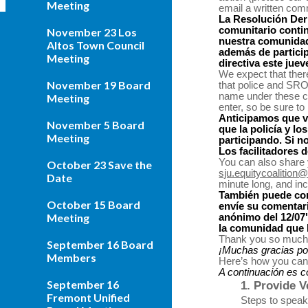
Meeting
email a written co
La Resolución Derr
comunitario conti
November 23 Los
nuestra comunidad,
Altos Town Council
además de particip
Meeting
directiva este jueve
We expect that ther
November 19 Board
that police and SROs
name under these ci
Meeting
enter, so be sure to l
Anticipamos que v
November 5 Board
que la policía y l
Meeting
participando. Si n
Los facilitadores 
October 23 Save the
sju.equitycoalitio
Date
También puede comp
October 15 Board
envíe su comentari
Meeting
anónimo del 12/07"
la comunidad que 
Thank you so much f
September 16 Board
¡Muchas gracias por
Members
Here’s how you can 
A continuación es c
September 16
1. Provide 
Fremont Unified
Steps to speak