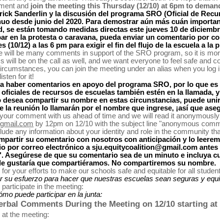
mment and 
join the meeting this Thursday (12/10) at 6pm to demand
ick Sanderlin y la discusión del programa SRO (Oficial de Recur
nuo desde junio del 2020. Para demostrar aún más cuán importan
 se están tomando medidas directas este jueves 10 de diciembre
ar en la protesta o caravana, pueda enviar un comentario por cor
s (10/12) a las 6 pm para exigir el fin del flujo de la escuela a la p
e will be many comments in support of the SRO program, so it is more 
 will be on the call as well, and we want everyone to feel safe and com
rcumstances, you can join the meeting under an alias when you log in.
isten for it!
a haber comentarios en apoyo del programa SRO, por lo que es má
os oficiales de recursos de escuelas también estén en la llamada
o desea compartir su nombre en estas circunstancias, puede unirs
de la reunión lo llamarán por el nombre que ingrese, ¡así que as
n@gmail.com
 by 12pm on 12/10 with the subject line "anonymous comm
artir su comentario con nosotros con anticipación y lo leeremo
o por correo electrónico a sju.equitycoalition@gmail.com antes 
. Asegúrese de que su comentario sea de un minuto e incluya cua
le gustaría que compartiéramos. No compartiremos su nombre.
or your efforts to make our schools safe and equitable for all studen
 su esfuerzo para hacer que nuestras escuelas sean seguras y equit
participate in the meeting:
ómo puede participar en la junta:
Verbal Comments During the Meeting on 12/10 starting a
 at the meeting: