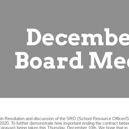
ip to main content
Skip to navigat
December
Board Me
lin Resolution and discussion of the SRO (School Resource Officer/
2020. To further demonstrate how important ending the contract betw
 caravan) being taken this Thursday, December 10th. We hope that in ad