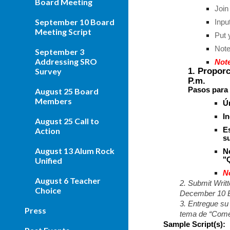
Board Meeting
Join
September 10 Board
Inpu
Meeting Script
Put 
Note
September 3
Addressing SRO
Note
1. Proporc
Survey
P.m.
Pasos para 
August 25 Board
Members
Ú
I
August 25 Call to
Action
E
s
August 13 Alum Rock
N
Unified
"
N
August 6 Teacher
2. Submit Writ
Choice
December 10 B
3. Entregue su
Press
tema de “Comen
Sample Script(s):